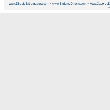
-
-
www.DirectoExtremadura.com
www.BadajozDirecto.com
www.CaceresDi
w