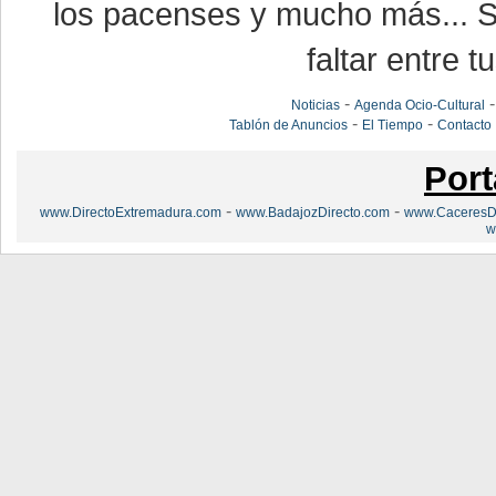
los pacenses y mucho más... Si
faltar entre t
-
Noticias
Agenda Ocio-Cultural
-
-
Tablón de Anuncios
El Tiempo
Contacto
Port
-
-
www.DirectoExtremadura.com
www.BadajozDirecto.com
www.CaceresDi
w