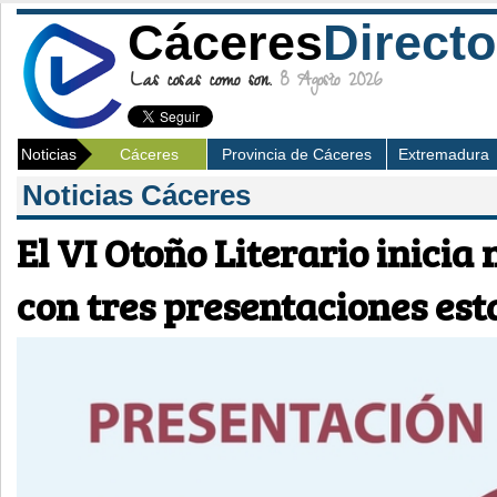
Cáceres
Directo
Las cosas como son.
8 Agosto 2026
Noticias
Cáceres
Provincia de Cáceres
Extremadura
Noticias Cáceres
El VI Otoño Literario inici
con tres presentaciones es