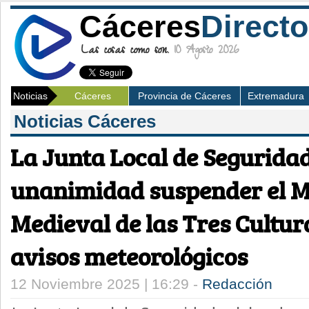
Cáceres
Directo
Las cosas como son.
10 Agosto 2026
Noticias
Cáceres
Provincia de Cáceres
Extremadura
Noticias Cáceres
La Junta Local de Segurida
unanimidad suspender el 
Medieval de las Tres Cultur
avisos meteorológicos
12 Noviembre 2025 | 16:29 -
Redacción