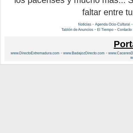
los pacenses y mucho más... Si
faltar entre t
-
Noticias
Agenda Ocio-Cultural
-
-
Tablón de Anuncios
El Tiempo
Contacto
Port
-
-
www.DirectoExtremadura.com
www.BadajozDirecto.com
www.CaceresDi
w