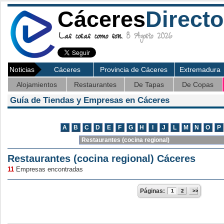
Cáceres
Directo
Las cosas como son.
8 Agosto 2026
Noticias
Cáceres
Provincia de Cáceres
Extremadura
Alojamientos
Restaurantes
De Tapas
De Copas
Guía de Tiendas y Empresas en Cáceres
Restaurantes (cocina regional) Cáceres
11
Empresas encontradas
Páginas:
1
2
>>