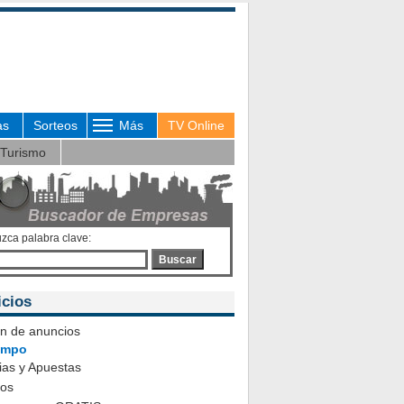
as
Sorteos
Más
TV Online
Turismo
uzca palabra clave:
Buscar
icios
ón de anuncios
iempo
ias y Apuestas
eos