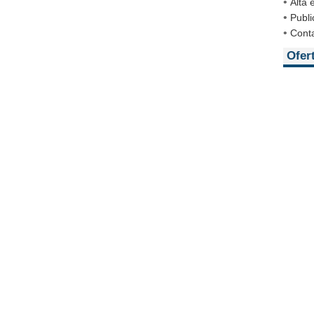
•
Alta
•
Publi
•
Cont
Ofer