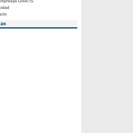
 empresas GRATIS
cidad
acto
tas