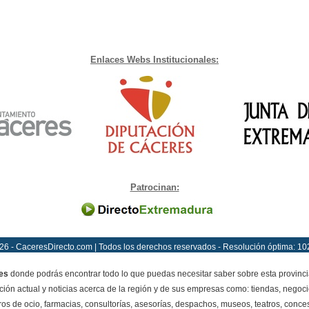
Enlaces Webs Institucionales:
Patrocinan:
26 - CaceresDirecto.com | Todos los derechos reservados - Resolución óptima: 10
es
donde podrás encontrar todo lo que puedas necesitar saber sobre esta provinci
ción actual y noticias acerca de la región y de sus empresas como: tiendas, negoci
ros de ocio, farmacias, consultorías, asesorías, despachos, museos, teatros, conces