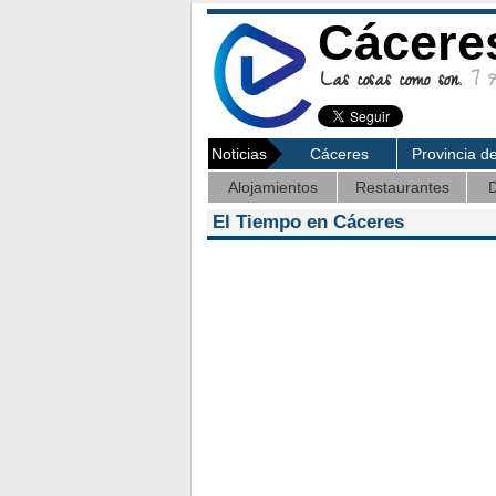
Cácere
Las cosas como son.
7 Ag
Noticias
Cáceres
Provincia d
Alojamientos
Restaurantes
D
El Tiempo en Cáceres