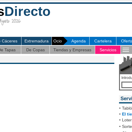
s
Directo
osto 2026
e Cáceres
Extremadura
Ocio
Agenda
Cartelera
Ofert
e Tapas
De Copas
Tiendas y Empresas
Servicios
Introd
Serv
•
Tabl
•
El t
•
Loter
•
Sort